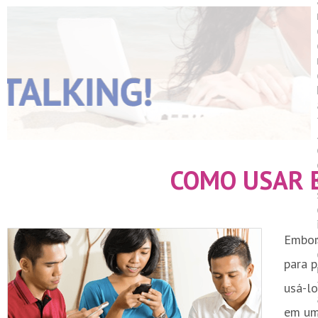
COMO USAR 
Embor
para p
usá-l
em um 